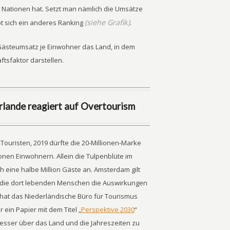
e Nationen hat. Setzt man nämlich die Umsätze
(siehe Grafik)
bt sich ein anderes Ranking
.
 Gästeumsatz je Einwohner das Land, in dem
tsfaktor darstellen.
rlande reagiert auf Overtourism
 Touristen, 2019 dürfte die 20-Millionen-Marke
onen Einwohnern. Allein die Tulpenblüte im
h eine halbe Million Gäste an. Amsterdam gilt
il die dort lebenden Menschen die Auswirkungen
 hat das Niederländische Büro für Tourismus
 ein Papier mit dem Titel „
Perspektive 2030
“
esser über das Land und die Jahreszeiten zu