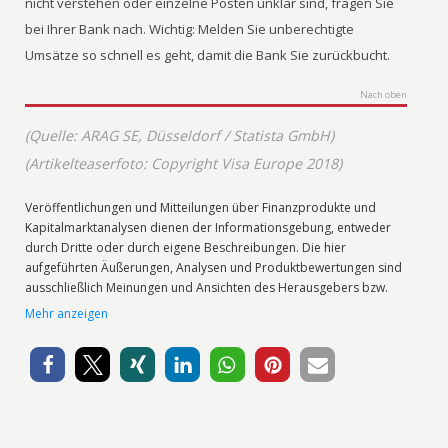
nicht verstehen oder einzelne Posten unklar sind, fragen Sie
bei Ihrer Bank nach. Wichtig: Melden Sie unberechtigte
Umsätze so schnell es geht, damit die Bank Sie zurückbucht.
Nach oben
(Quelle: ARAG SE, Düsseldorf / Statista GmbH)
(Artikelteaserfoto: Copyright Visa Europe 2018)
Veröffentlichungen und Mitteilungen über Finanzprodukte und
Kapitalmarktanalysen dienen der Informationsgebung, entweder
durch Dritte oder durch eigene Beschreibungen. Die hier
aufgeführten Äußerungen, Analysen und Produktbewertungen sind
ausschließlich Meinungen und Ansichten des Herausgebers bzw.
Produktgebers. FMM-Magazin.de führt keine Finanzberatung durch,
Mehr anzeigen
ruft nicht zum Erwerb oder zum Verkauf von Anlageprodukten oder
Wertpapieren auf und führt keine Rechtsberatung durch.
Interessierte Anleger sollten sich grundsätzlich
Emissions-/Produktprospekte genau anschauen. Die
Aufsichtsbehörde für das Versicherungs- und Finanzwesen ist die
Bundesanstalt für Finanzdienstleistungsaufsicht (BaFin) in Bonn.